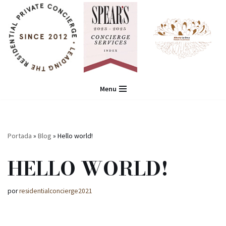
Saltar
al
contenido
Menu
Portada
»
Blog
»
Hello world!
HELLO WORLD!
por
residentialconcierge2021